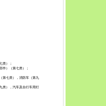
资阳
西藏
拉萨
日喀则
昌都
林芝
山南
云南
昆明
曲
昭通
丽江
普洱
临沧
贵州
贵阳
六盘水
遵义
安顺
毕
西安
铜川
宝鸡
咸阳
渭南
延安
汉中
榆林
安康
商洛
峪关
金昌
白银
天水
武威
张掖
平凉
酒泉
庆阳
定西
川
石嘴山
吴忠
固原
中卫
青海
西宁
海东
新疆
乌鲁
依
吐鲁番
哈密
七类）；
部件）（第七类）；
（第七类），消防车（第九
九类），汽车及自行车用灯