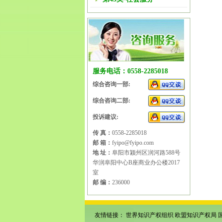
服务电话：0558-2285018
综合咨询一部:
综合咨询二部:
投诉建议:
传 真：
0558-2285018
邮 箱：
fyipo@fyipo.com
地 址：
阜阳市颍州区润河路588号
华润阜阳中心B座商业办公楼2017
室
邮 编：
236000
友情链接：
世界知识产权组织
欧盟知识产权局