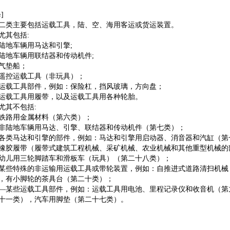
州
雅安
巴中
靖
玉溪
保山
]
节
铜仁
陕西
二类主要包括运载工具，陆、空、海用客运或货运装置。
甘肃
兰州
嘉
尤其包括:
陇南
宁夏
银
陆地车辆用马达和引擎;
木齐
克拉玛
陆地车辆用联结器和传动机件;
气垫船；
遥控运载工具（非玩具）；
运载工具部件，例如：保险杠，挡风玻璃，方向盘；
运载工具用履带，以及运载工具用各种轮胎。
尤其不包括:
铁路用金属材料（第六类）；
非陆地车辆用马达、引擎、联结器和传动机件（第七类）；
各类马达和引擎的部件，例如：马达和引擎用启动器、消音器和汽缸（第
橡胶履带（履带式建筑工程机械、采矿机械、农业机械和其他重型机械的
幼儿用三轮脚踏车和滑板车（玩具）（第二十八类）；
某些特殊的非运输用运载工具或带轮装置，例如：自推进式道路清扫机械
，有小脚轮的茶具台（第二十类）；
—某些运载工具部件，例如：运载工具用电池、里程记录仪和收音机（第
十一类），汽车用脚垫（第二十七类）。