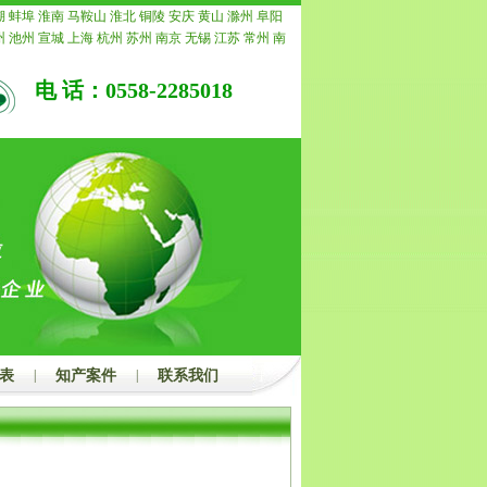
未受理的，我公司承诺退还所有费用。
湖
蚌埠
淮南
马鞍山
淮北
铜陵
安庆
黄山
滁州
阜阳
州
池州
宣城
上海
杭州
苏州
南京
无锡
江苏
常州
南
连云港
淮安
盐城
徐州
泰州
宿迁
北京
天津
重庆
浙
嘉兴
湖州
绍兴
金华
衢州
舟山
台州
丽水
福建
福州
电 话：0558-2285018
明
泉州
漳州
南平
龙岩
宁德
山东
济南
青岛
淄博
枣
潍坊
济宁
泰安
威海
日照
莱芜
临沂
德州
聊城
滨州
昌
景德镇
萍乡
九江
新余
鹰潭
赣州
吉安
宜春
抚州
州
韶关
深圳
珠海
汕头
佛山
江门
湛江
茂名
肇庆
惠
河源
阳江
清远
东莞
中山
潮州
揭阳
云浮
广西
南宁
州
北海
防城港
钦州
贵港
玉林
百色
贺州
河池
来宾
口
三亚
三沙
儋州
湖北
武汉
黄石
十堰
宜昌
襄阳
鄂
荆门
黄冈
咸宁
随州
湖南
长沙
株洲
湘潭
衡阳
邵阳
家界
益阳
郴州
永州
怀化
娄底
河南
郑州
开封
洛阳
鹤壁
新乡
焦作
濮阳
许昌
漯河
三门峡
南阳
商丘
信
店
内蒙
呼和浩特
包头
乌海
赤峰
通辽
鄂尔多斯
呼
淖尔
乌兰察布
河北
家庄
唐山
秦皇岛
邯郸
邢台
保定
沧州
廊坊
衡水
山西
太原
大同
阳泉
长治
晋城
朔州
表
|
知产案件
|
联系我们
州
临汾
吕梁
辽宁
沈阳
大连
鞍山
抚顺
本溪
丹东
锦
辽阳
盘锦
铁岭
朝阳
葫芦岛
吉林
长春
吉林
四平
辽
松原
白城
黑龙江
哈尔滨
齐齐哈尔
鸡西
鹤岗
双鸭
佳木斯
七台河
牡丹江
黑河
绥化
四川
成都
自贡
攀
阳
绵阳
广元
遂宁
内江
乐山
南充
眉山
宜宾
广安
达