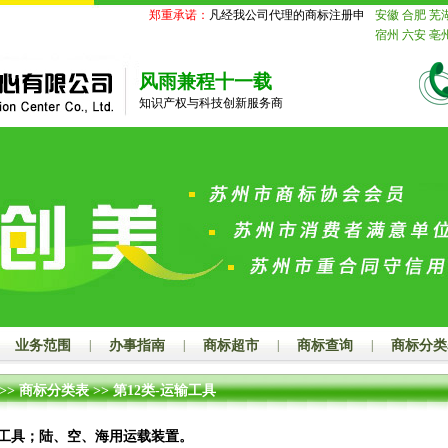
郑重承诺：
凡经我公司代理的商标注册申请事务国家商标局
安徽
合肥
芜
宿州
六安
亳
通
镇江
扬州
江
宁波
温州
风雨兼程十一载
厦门
莆田
三
知识产权与科技创新服务商
庄
东营
烟台
菏泽
江西
南
上饶
广东
广
州
梅州
汕尾
柳州
桂林
梧
崇左
海南
海
州
荆州
孝感
岳阳
常德
张
平顶山
安阳
阳
周口
驻马
伦贝尔
巴彦
张家口
承德
业务范围
|
办事指南
|
商标超市
|
商标查询
|
商标分类
晋中
运城
忻
州
营口
阜新
>>
商标分类表
>>
第12类-运输工具
源
通化
白山
山
大庆
伊春
枝花
泸州
德
工具；陆、空、海用运载装置。