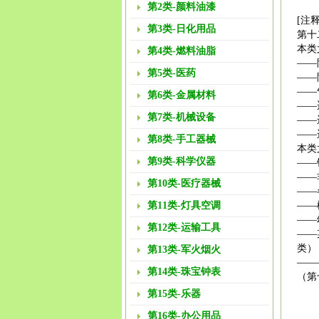
第2类-颜料油漆
[注释
第3类-日化用品
第十
本类
第4类-燃料油脂
——
第5类-医药
——
——
第6类-金属材料
——
第7类-机械设备
——
——
第8类-手工器械
本类
第9类-科学仪器
——
——
第10类-医疗器械
——
第11类-灯具空调
——
——
第12类-运输工具
——
类）
第13类-军火烟火
——
第14类-珠宝钟表
（第
第15类-乐器
第16类-办公用品