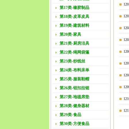
12
第17类-橡胶制品
1
第18类-皮革皮具
第19类-建筑材料
1
第20类-家具
1
第21类-厨房洁具
1
第22类-绳网袋篷
第23类-纱线丝
12
第24类-布料床单
1
第25类-服装鞋帽
1
第26类-钮扣拉链
第27类-地毯席垫
12
第28类-健身器材
12
第29类-食品
第30类-方便食品