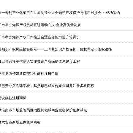
州
雅安
巴中
靖
玉溪
保山
市一专利产业化项目在世界制造业大会知识产权保护与运用对接会上 成功签约
节
铜仁
陕西
甘肃
兰州
嘉
阳市举办知识产权贯标宣讲活动 助力企业高质量发展
陇南
宁夏
银
木齐
克拉玛
阳市举办知识产权工作推进会暨业务能力提升培训班
外知识产权风险预警提示——土耳其知识产权保护：侵权界定与维权途径
徽出台98项举措深入实施知识产权保护体系建设工程
龙江龙版传媒新提交10件商标注册申请
梦已开办乒乓球学校，其父母已成立传媒公司并注册多枚商标
婆说媒被注册商标
徽淮南市市场监管局推动医药领域商业秘密保护创新试点
徽六安市新增五件集体商标