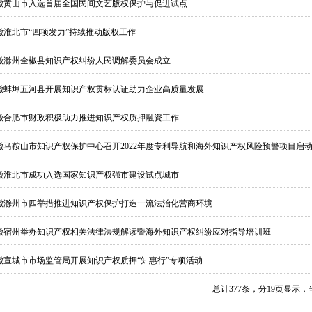
徽黄山市入选首届全国民间文艺版权保护与促进试点
徽淮北市“四项发力”持续推动版权工作
徽滁州全椒县知识产权纠纷人民调解委员会成立
徽蚌埠五河县开展知识产权贯标认证助力企业高质量发展
徽合肥市财政积极助力推进知识产权质押融资工作
徽马鞍山市知识产权保护中心召开2022年度专利导航和海外知识产权风险预警项目启
徽淮北市成功入选国家知识产权强市建设试点城市
徽滁州市四举措推进知识产权保护打造一流法治化营商环境
徽宿州举办知识产权相关法律法规解读暨海外知识产权纠纷应对指导培训班
徽宣城市市场监管局开展知识产权质押“知惠行”专项活动
总计
377
条，分
19
页显示，