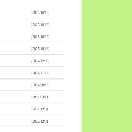
资阳
西藏
拉萨
日喀则
昌都
林芝
山南
云南
昆明
曲
昭通
丽江
普洱
临沧
贵州
贵阳
六盘水
遵义
安顺
毕
[2025/10/16]
西安
铜川
宝鸡
咸阳
渭南
延安
汉中
榆林
安康
商洛
峪关
金昌
白银
天水
武威
张掖
平凉
酒泉
庆阳
定西
[2025/10/16]
川
石嘴山
吴忠
固原
中卫
青海
西宁
海东
新疆
乌鲁
依
吐鲁番
哈密
[2025/10/16]
[2025/10/16]
[2024/12/02]
[2024/11/22]
[2024/08/13]
[2024/04/11]
[2022/12/01]
[2022/12/01]