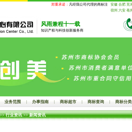
郑重承诺：
凡经我公司代理的商标注册申请事务国家
安徽
合肥
芜
宿州
六安
亳
通
镇江
扬州
江
宁波
温州
风雨兼程十一载
厦门
莆田
三
知识产权与科技创新服务商
庄
东营
烟台
菏泽
江西
南
上饶
广东
广
州
梅州
汕尾
柳州
桂林
梧
崇左
海南
海
州
荆州
孝感
岳阳
常德
张
平顶山
安阳
阳
周口
驻马
伦贝尔
巴彦
张家口
承德
业务范围
|
办事指南
|
商标超市
|
商标查询
|
商标分类
晋中
运城
忻
州
营口
阜新
>>
行业资讯
>>
新闻资讯
源
通化
白山
山
大庆
伊春
枝花
泸州
德