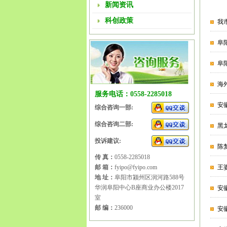
新闻资讯
科创政策
我
阜
阜
海
服务电话：0558-2285018
安
综合咨询一部:
综合咨询二部:
黑
投诉建议:
陈
传 真：
0558-2285018
邮 箱：
fyipo@fyipo.com
王
地 址：
阜阳市颍州区润河路588号
华润阜阳中心B座商业办公楼2017
安
室
邮 编：
236000
安