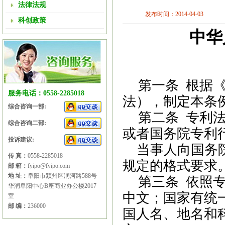
法律法规
发布时间：2014-04-03
科创政策
中华
第一条
根据
服务电话：0558-2285018
法），制定本
条
综合咨询一部:
第二条
专利法
综合咨询二部:
或者国务院专利
投诉建议:
当事人向国务
传 真：
0558-2285018
规定的格式要求
邮 箱：
fyipo@fyipo.com
地 址：
阜阳市颍州区润河路588号
第三条
依照专
华润阜阳中心B座商业办公楼2017
中文；国家有统
室
邮 编：
236000
国人名、地名和