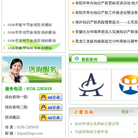
阜阳市举办知识产权贯标宣讲活动 助
阜阳市举办知识产权工作推进会暨业务
海外知识产权风险预警提示——土耳其
2026年端午节放假安排通知
2026年劳动节放假安排的通知
安徽出台98项举措深入实施知识产权
2026年清明节放假安排的通知
黑龙江龙版传媒新提交10件商标注册
2026年春节放假安排的通知
2026年元旦放假安排的通知
最新案例
2025年国庆节、中秋节放假安排
2025年端午节放假安排的通知
2025年劳动节放假安排的通知
2025年清明节放假安排的通知
服务电话：0558-2285018
2025年春节放假安排的通知
综合咨询一部:
综合咨询二部:
更多>>
投诉建议:
如何申请出具商标注册证明
传 真：
0558-2285018
马德里商标注册申请
邮 箱：
fyipo@fyipo.com