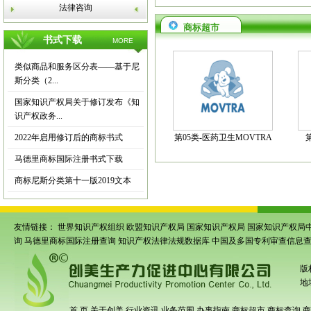
法律咨询
商标超市
书式下载
MORE
类似商品和服务区分表——基于尼
斯分类（2...
国家知识产权局关于修订发布《知
识产权政务...
2022年启用修订后的商标书式
第05类-医药卫生MOVTRA
马德里商标国际注册书式下载
商标尼斯分类第十一版2019文本
友情链接：
世界知识产权组织
欧盟知识产权局
国家知识产权局
国家知识产权局
询
马德里商标国际注册查询
知识产权法律法规数据库
中国及多国专利审查信息
版
地
首 页
关于创美
行业资讯
业务范围
办事指南
商标超市
商标查询
商