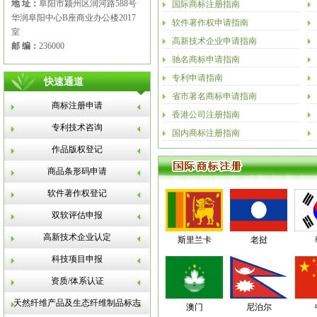
地 址：
阜阳市颍州区润河路588号
国际商标注册指南
华润阜阳中心B座商业办公楼2017
软件著作权申请指南
室
高新技术企业申请指南
邮 编：
236000
驰名商标申请指南
专利申请指南
快速通道
省市著名商标申请指南
商标注册申请
香港公司注册指南
专利技术咨询
国内商标注册指南
作品版权登记
商品条形码申请
软件著作权登记
双软评估申报
高新技术企业认定
斯里兰卡
老挝
科技项目申报
资质/体系认证
天然纤维产品及生态纤维制品标志
澳门
尼泊尔