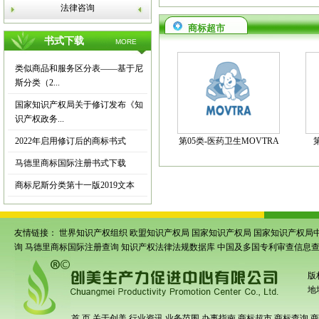
法律咨询
商标超市
书式下载
MORE
类似商品和服务区分表——基于尼
斯分类（2...
国家知识产权局关于修订发布《知
识产权政务...
2022年启用修订后的商标书式
第05类-医药卫生MOVTRA
马德里商标国际注册书式下载
商标尼斯分类第十一版2019文本
友情链接：
世界知识产权组织
欧盟知识产权局
国家知识产权局
国家知识产权局
询
马德里商标国际注册查询
知识产权法律法规数据库
中国及多国专利审查信息
版
地
首 页
关于创美
行业资讯
业务范围
办事指南
商标超市
商标查询
商