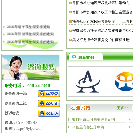
阜阳市举办知识产权贯标宣讲活动 助
阜阳市举办知识产权工作推进会暨业务
海外知识产权风险预警提示——土耳其
2026年端午节放假安排通知
安徽出台98项举措深入实施知识产权
2026年劳动节放假安排的通知
黑龙江龙版传媒新提交10件商标注册
2026年清明节放假安排的通知
2026年春节放假安排的通知
2026年元旦放假安排的通知
最新案例
2025年国庆节、中秋节放假安排
2025年端午节放假安排的通知
2025年劳动节放假安排的通知
2025年清明节放假安排的通知
服务电话：0558-2285018
2025年春节放假安排的通知
综合咨询一部:
综合咨询二部:
更多>>
投诉建议:
如何申请出具商标注册证明
传 真：
0558-2285018
马德里商标注册申请
邮 箱：
fyipo@fyipo.com