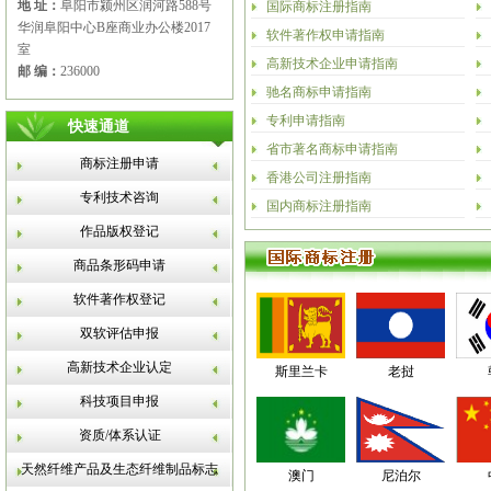
地 址：
阜阳市颍州区润河路588号
国际商标注册指南
华润阜阳中心B座商业办公楼2017
软件著作权申请指南
室
高新技术企业申请指南
邮 编：
236000
驰名商标申请指南
专利申请指南
快速通道
省市著名商标申请指南
商标注册申请
香港公司注册指南
专利技术咨询
国内商标注册指南
作品版权登记
商品条形码申请
软件著作权登记
双软评估申报
高新技术企业认定
斯里兰卡
老挝
科技项目申报
资质/体系认证
天然纤维产品及生态纤维制品标志
澳门
尼泊尔