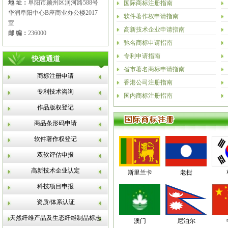
地 址：
阜阳市颍州区润河路588号
国际商标注册指南
华润阜阳中心B座商业办公楼2017
软件著作权申请指南
室
高新技术企业申请指南
邮 编：
236000
驰名商标申请指南
专利申请指南
快速通道
省市著名商标申请指南
商标注册申请
香港公司注册指南
专利技术咨询
国内商标注册指南
作品版权登记
商品条形码申请
软件著作权登记
双软评估申报
高新技术企业认定
斯里兰卡
老挝
科技项目申报
资质/体系认证
天然纤维产品及生态纤维制品标志
澳门
尼泊尔