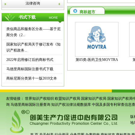
法律咨询
商标超市
书式下载
MORE
类似商品和服务区分表——基于尼
斯分类（2...
国家知识产权局关于修订发布《知
识产权政务...
2022年启用修订后的商标书式
第05类-医药卫生MOVTRA
马德里商标国际注册书式下载
商标尼斯分类第十一版2019文本
友情链接：
世界知识产权组织
欧盟知识产权局
国家知识产权局
国家知识产权局
询
马德里商标国际注册查询
知识产权法律法规数据库
中国及多国专利审查信息
版
地
首 页
关于创美
行业资讯
业务范围
办事指南
商标超市
商标查询
商