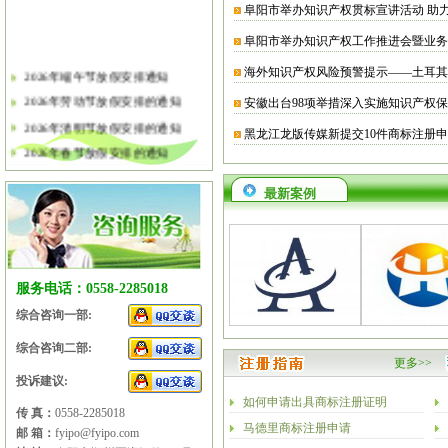
阜阳市举办知识产权贯标宣讲活动 助
阜阳市举办知识产权工作推进会暨业务
海外知识产权风险预警提示——土耳其
2026年端午节放假安排通知
2026年劳动节放假安排的通知
安徽出台98项举措深入实施知识产权
2026年清明节放假安排的通知
黑龙江龙版传媒新提交10件商标注册
2026年春节放假安排的通知
2026年元旦放假安排的通知
最新案例
2025年国庆节、中秋节放假安排
2025年端午节放假安排的通知
2025年劳动节放假安排的通知
2025年清明节放假安排的通知
服务电话：0558-2285018
2025年春节放假安排的通知
综合咨询一部:
综合咨询二部:
更多>>
投诉建议:
如何申请出具商标注册证明
传 真：
0558-2285018
马德里商标注册申请
邮 箱：
fyipo@fyipo.com